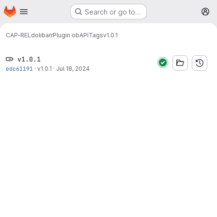
Homepage
Skip to main content
Search or go to…
M
CAP-REL
dolibarr
Plugin obAPI
Tags
v1.0.1
v1.0.1
edc61191
·
v1.0.1
·
Jul 18, 2024